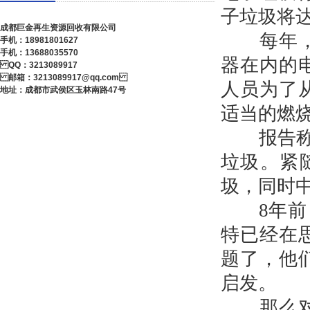
子垃圾将达
成都巨金再生资源回收有限公司
每年，全
手机：18981801627
手机：13688035570
器在内的
QQ：3213089917
邮箱：3213089917@qq.com
人员为了
地址：成都市武侯区玉林南路47号
适当的燃
报告称美
垃圾。紧
圾，同时中
8年前，
特已经在思
题了，他
启发。
那么对于